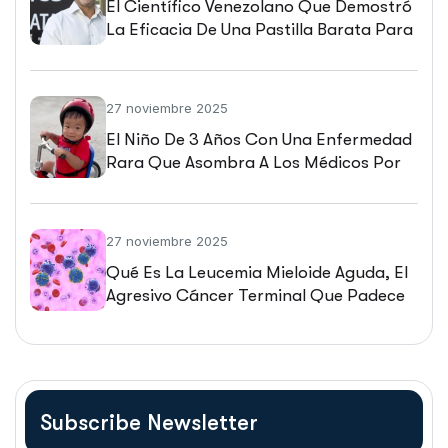
El Científico Venezolano Que Demostró
La Eficacia De Una Pastilla Barata Para
Combatir La Malaria
27 noviembre 2025
El Niño De 3 Años Con Una Enfermedad
Rara Que Asombra A Los Médicos Por
Su Recuperación Tras Recibir Una
Pionera Terapia Genética
27 noviembre 2025
Qué Es La Leucemia Mieloide Aguda, El
Agresivo Cáncer Terminal Que Padece
La Nieta Del Expresidente John F.
Kennedy
Subscribe Newsletter